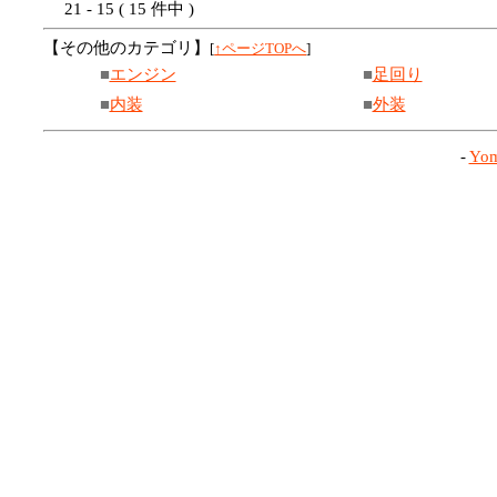
21 - 15 ( 15 件中 )
【その他のカテゴリ】
[
↑ページTOPへ
]
■
エンジン
■
足回り
■
内装
■
外装
-
Yom