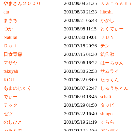
やまさん２０００
2001/09/04 21:35
ｓａｔｏｓｈ
atu
2001/08/30 21:33
hitoshi
まさち
2001/08/21 06:48
かかし
つか
2001/08/08 11:15
とくてぃー
Natural
2001/07/30 19:01
ＪＵＮ
Ｄａｉ
2001/07/18 20:36
テン
日食青森
2001/07/15 01:30
筑仰湫
マサヤ
2001/07/06 16:22
はーちゃん
takuyah
2001/06/30 22:53
サムライ
KOU
2001/06/22 08:00
たっくん
あまのじゃく
2001/06/07 22:47
しゅうちゃん
でぃー
2001/06/03 18:45
schaft
テック
2001/05/29 01:50
タッピー
セツ
2001/05/22 16:40
shingo
のしひと
2001/05/19 21:19
くらら
わるもの
2001/02/17 22:36
アンディ