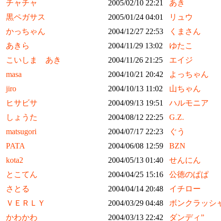
チャチャ
2005/02/10 22:21
あき
黒ペガサス
2005/01/24 04:01
リュウ
かっちゃん
2004/12/27 22:53
くまさん
あきら
2004/11/29 13:02
ゆたこ
こいしま あき
2004/11/26 21:25
エイジ
masa
2004/10/21 20:42
よっちゃん
jiro
2004/10/13 11:02
山ちゃん
ヒサビサ
2004/09/13 19:51
ハルモニア
しょうた
2004/08/12 22:25
G.Z.
matsugori
2004/07/17 22:23
ぐう
PATA
2004/06/08 12:59
BZN
kota2
2004/05/13 01:40
せんにん
とこてん
2004/04/25 15:16
公徳のぱぱ
さとる
2004/04/14 20:48
イチロー
ＶＥＲＬＹ
2004/03/29 04:48
ボンクラッシ
かわかわ
2004/03/13 22:42
ダンディ”