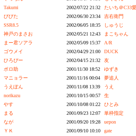
Takumi
2002/07/22 21:32
たいち＠C33
びびた
2002/06/30 23:34
吉右衛門
SSR8.5
2002/06/05 18:35
しゅうじ
神戸のまさお
2002/05/21 12:43
まこちゃん
まー君ソアラ
2002/05/09 15:37
A/R
ゴウメイ
2002/04/29 21:00
DUCK
ひろぴー
2002/04/15 21:32
友
ポロ助
2001/11/30 18:52
ゆずき
マニョラー
2001/11/16 00:04
夢追人
うえぽん
2001/11/08 13:39
うえ
norikazu
2001/10/15 00:57
生
やす
2001/10/08 01:22
ひとみ
まる
2001/09/23 12:07
単枠指定
なが
2001/09/20 19:28
uepon
ＹＫ
2001/09/10 10:10
gate