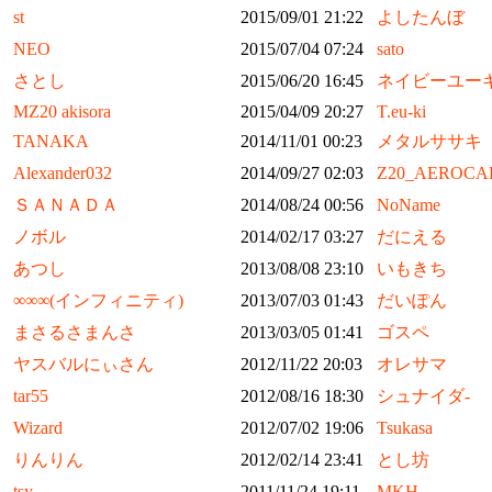
st
2015/09/01 21:22
よしたんぼ
NEO
2015/07/04 07:24
sato
さとし
2015/06/20 16:45
ネイビーユー
MZ20 akisora
2015/04/09 20:27
T.eu-ki
TANAKA
2014/11/01 00:23
メタルササキ
Alexander032
2014/09/27 02:03
Z20_AEROCA
ＳＡＮＡＤＡ
2014/08/24 00:56
NoName
ノボル
2014/02/17 03:27
だにえる
あつし
2013/08/08 23:10
いもきち
∞∞∞(インフィニティ)
2013/07/03 01:43
だいぽん
まさるさまんさ
2013/03/05 01:41
ゴスペ
ヤスバルにぃさん
2012/11/22 20:03
オレサマ
tar55
2012/08/16 18:30
シュナイダ-
Wizard
2012/07/02 19:06
Tsukasa
りんりん
2012/02/14 23:41
とし坊
tsy
2011/11/24 19:11
MKH