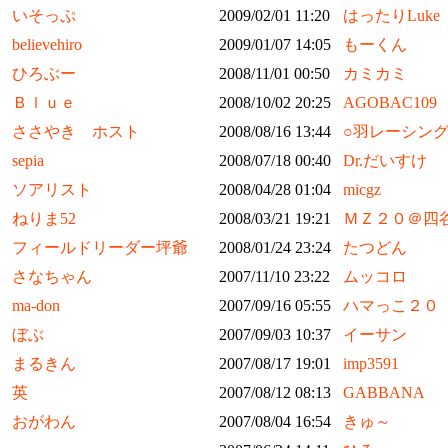
いそっぷ
2009/02/01 11:20
はったりLuke
believehiro
2009/01/07 14:05
もーくん
ひろぶー
2008/11/01 00:50
カミカミ
Ｂｌｕｅ
2008/10/02 20:25
AGOBAC109
ささやき ホスト
2008/08/16 13:44
○羽レーシン
sepia
2008/07/18 00:40
Dr.だいすけ
ソアリスト
2008/04/28 01:04
micgz
ねりま52
2008/03/21 19:21
ＭＺ２０＠四
フィールドリーダー坪爺
2008/01/24 23:24
たつどん
さなちゃん
2007/11/10 23:22
ムッコロ
ma-don
2007/09/16 05:55
ハマっこ２０
ぼぶ
2007/09/03 10:37
イーサン
まるきん
2007/08/17 19:01
imp3591
英
2007/08/12 08:13
GABBANA
おがわん
2007/08/04 16:54
きゅ～