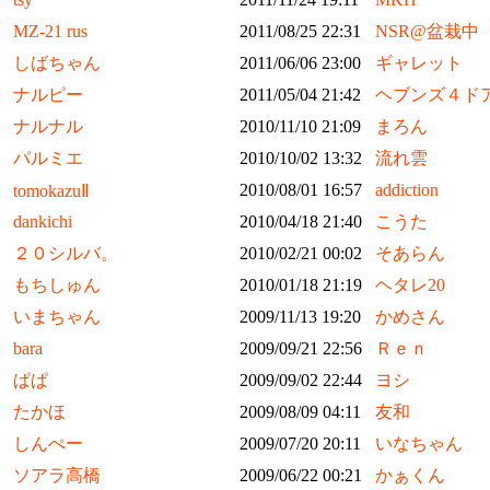
MZ-21 rus
2011/08/25 22:31
NSR@盆栽中
しばちゃん
2011/06/06 23:00
ギャレット
ナルピー
2011/05/04 21:42
ヘブンズ４ド
ナルナル
2010/11/10 21:09
まろん
パルミエ
2010/10/02 13:32
流れ雲
2010/08/01 16:57
addiction
tomokazuⅡ
dankichi
2010/04/18 21:40
こうた
２０シルバ。
2010/02/21 00:02
そあらん
もちしゅん
2010/01/18 21:19
ヘタレ20
いまちゃん
2009/11/13 19:20
かめさん
bara
2009/09/21 22:56
Ｒｅｎ
ぱぱ
2009/09/02 22:44
ヨシ
たかほ
2009/08/09 04:11
友和
しんぺー
2009/07/20 20:11
いなちゃん
ソアラ高橋
2009/06/22 00:21
かぁくん