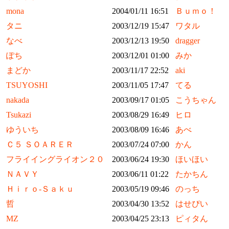
mona
2004/01/11 16:51
Ｂｕｍｏ！
タニ
2003/12/19 15:47
ワタル
なべ
2003/12/13 19:50
dragger
ぽち
2003/12/01 01:00
みか
まどか
2003/11/17 22:52
aki
TSUYOSHI
2003/11/05 17:47
てる
nakada
2003/09/17 01:05
こうちゃん
Tsukazi
2003/08/29 16:49
ヒロ
ゆういち
2003/08/09 16:46
あべ
Ｃ５ ＳＯＡＲＥＲ
2003/07/24 07:00
かん
フライイングライオン２０
2003/06/24 19:30
ほいほい
ＮＡＶＹ
2003/06/11 01:22
たかちん
Ｈｉｒｏ-Ｓａｋｕ
2003/05/19 09:46
のっち
哲
2003/04/30 13:52
はせぴい
MZ
2003/04/25 23:13
ピィタん