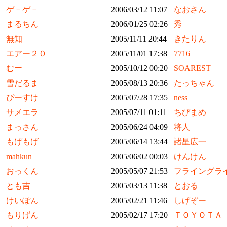
ゲ－ゲ－
2006/03/12 11:07
なおさん
まるちん
2006/01/25 02:26
秀
無知
2005/11/11 20:44
きたりん
エアー２０
2005/11/01 17:38
7716
むー
2005/10/12 00:20
SOAREST
雪だるま
2005/08/13 20:36
たっちゃん
ぴーすけ
2005/07/28 17:35
ness
サメエラ
2005/07/11 01:11
ちびまめ
まっさん
2005/06/24 04:09
将人
もげもげ
2005/06/14 13:44
諸星広一
mahkun
2005/06/02 00:03
けんけん
おっくん
2005/05/07 21:53
フライングラ
とも吉
2005/03/13 11:38
とおる
けいぽん
2005/02/21 11:46
しげぞー
もりげん
2005/02/17 17:20
ＴＯＹＯＴＡ