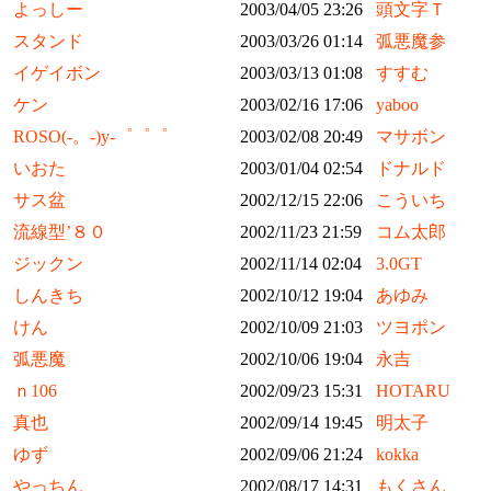
よっしー
2003/04/05 23:26
頭文字Ｔ
スタンド
2003/03/26 01:14
弧悪魔参
イゲイボン
2003/03/13 01:08
すすむ
ケン
2003/02/16 17:06
yaboo
ROSO(-。-)y-゜゜゜
2003/02/08 20:49
マサボン
いおた
2003/01/04 02:54
ドナルド
サス盆
2002/12/15 22:06
こういち
流線型’８０
2002/11/23 21:59
コム太郎
ジックン
2002/11/14 02:04
3.0GT
しんきち
2002/10/12 19:04
あゆみ
けん
2002/10/09 21:03
ツヨポン
弧悪魔
2002/10/06 19:04
永吉
ｎ106
2002/09/23 15:31
HOTARU
真也
2002/09/14 19:45
明太子
ゆず
2002/09/06 21:24
kokka
やっちん
2002/08/17 14:31
もくさん