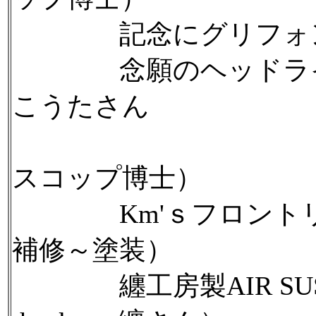
記念にグリフォンス
念願のヘッドライトHID化（
こうたさん
＆取
スコップ博士）
Km'ｓフロントリ
補修～塗装）
纏工房製AIR SUSPEN