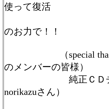
使って復活
再びス
のお力で！！
（special thank
のメンバーの皆様）
純正ＣＤチェンジャー（s
norikazuさん）