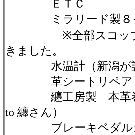
ＥＴＣ
ミラリード製８イ
※全部スコップ博
きました。
水温計（新潟が誇る
革シートリペア（カ
纏工房製 本革巻きシフトノ
to 纏さん）
ブレーキペダルカバ