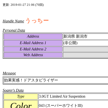
更新: 2019-01-27 21:06 (70回)
うっちー
Handle Name
Personal Data
Address
新潟県 新潟市
E-Mail Address 1
(非公開)
E-Mail Address 2
Web Address
Message
効果実感！ドアスタビライザー
Soarer's Data
Type
3.0GT Limited Air Suspention
Color
043 (スーパーホワイトIII)