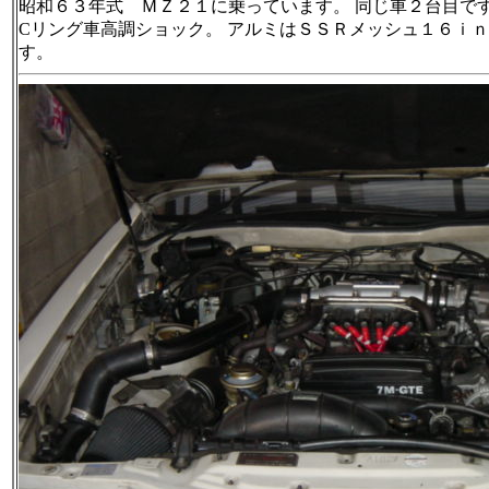
昭和６３年式 ＭＺ２１に乗っています。 同じ車２台目です
Cリング車高調ショック。 アルミはＳＳＲメッシュ１６ｉｎ
す。