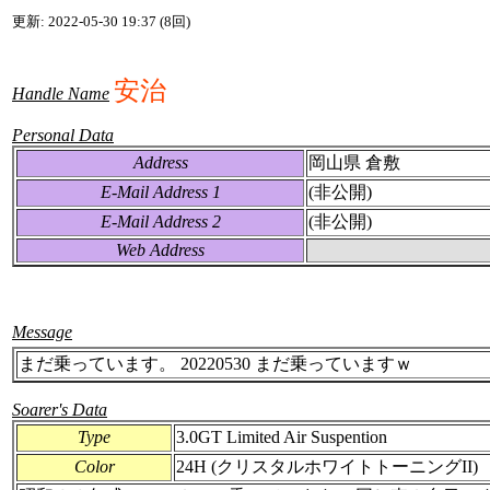
更新: 2022-05-30 19:37 (8回)
安治
Handle Name
Personal Data
Address
岡山県 倉敷
E-Mail Address 1
(非公開)
E-Mail Address 2
(非公開)
Web Address
Message
まだ乗っています。 20220530 まだ乗っていますｗ
Soarer's Data
Type
3.0GT Limited Air Suspention
Color
24H (クリスタルホワイトトーニングII)