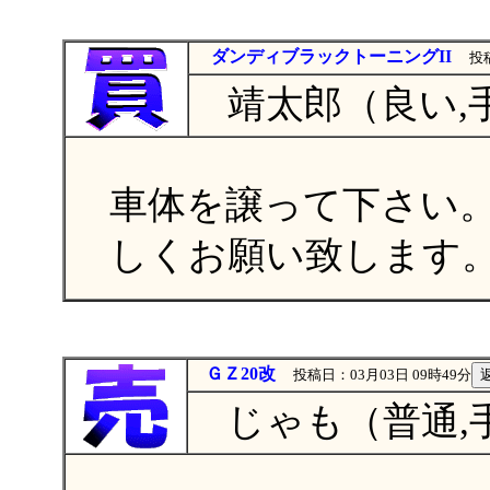
ダンディブラックトーニングII
投稿
靖太郎（良い,手
車体を譲って下さい
しくお願い致します
ＧＺ20改
投稿日：03月03日 09時49分
じゃも（普通,手