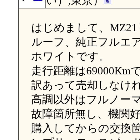
い）,東京）
はじめまして、MZ2
ルーフ、純正フルエ
ホワイトです。
走行距離は69000Km
訳あって売却しなけ
高調以外はフルノー
故障箇所無し、機関
購入してからの交換