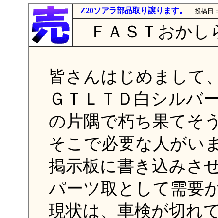
Z20ソアラ部品取り譲ります。
投稿日：0
ＦＡＳＴおかしら
皆さんはじめまして
ＧＴＬＴＤ白シルバ
の片隅で朽ち果てそ
そこで必要な人がい
掲示板に書き込みさ
パーツ取として需要
現状は、車検が切れ