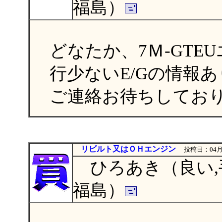
福島）
どなたか、7Ｍ-GTE
行少ないE/Gの情報
ご連絡お待ちしてお
リビルト又はＯＨエンジン
投稿日：04月1
ひろあき（良い,手
福島）