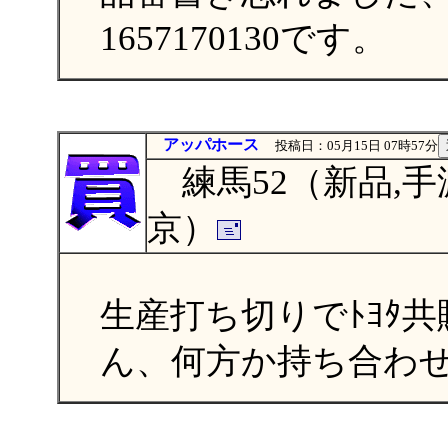
1657170130です。
アッパホース
投稿日：05月15日 07時57分
練馬52（新品,手
京）
生産打ち切りでﾄﾖﾀ共販(
ん、何方か持ち合わ