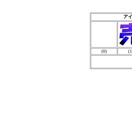
ア
(0)
(1