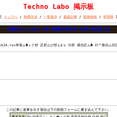
Techno Labo 掲示板
[
トップへ
/
利用方法
/
一覧表示
/
最新記事
/
新規投稿
/
管理用
丱亳仄ム∟カム�ｘク舒 亟亳于舒仆舒 仆舒 亟仂仄ム�
a-msk24.ru>丼亳ム�ｘク舒 仄舒ムび舒ム§ョ 仆舒 亟仂仄ム� 仆亠亟仂ム仂
この記事に返事を出す場合は下の投稿フォームに書き込んで下さい。
タイトル