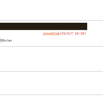
]
JosephCab
(25/5/7 16:16)
亞仂</a>