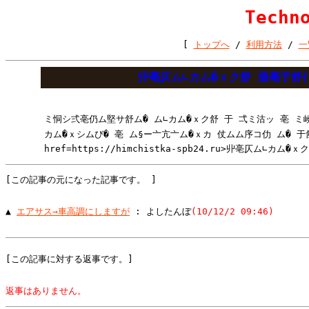
Techn
[
トップへ
/
利用方法
/
一
丱亳仄ム∟カム�ｘク舒 亟亳于舒仆
ミ恫シ弍亳仍ム堅サ舒ム� ム∟カム�ｘク舒 于 弌ミ沽ッ 亳 ミ嶢�
カム�ｘシムび� 亳 ム§ー亠亢亠ム�ｘカ 仗ムム序コ仂 ム� 于
href=https://himchistka-spb24.ru>丱亳仄ム∟カ
[この記事の元になった記事です。 ]
▲ 
エアサス→車高調にしますが
 : よしたんぼ
(10/12/2 09:46)
[この記事に対する返事です。]
返事はありません。