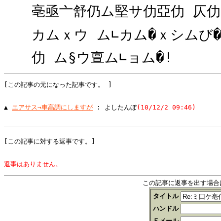
亳亟亠舒仍ム堅サ仂亞仂 仄仂
カムｘウ ム∟カム�ｘシムび�
仂 ム§ウ亶ム∟ョム�!
[この記事の元になった記事です。 ]
▲ 
エアサス→車高調にしますが
 : よしたんぼ
(10/12/2 09:46)
[この記事に対する返事です。]
返事はありません。
この記事に返事を出す場合
タイトル
ハンドル
Ｅメール