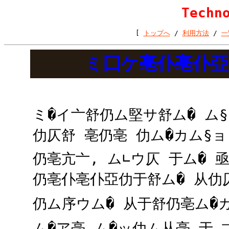
Techn
[
トップへ
/
利用方法
/
一
ミ囗ケ亳仆亳仆亞
ミ�イ亠舒仍ム堅サ舒ム� ム§
仂仄舒 亳仍亳 仂ム�カム§ョ
仍亳亢亠, ム∟ウ仄 于ム� 
仍亳仆亳仆亞仂于舒ム� 从仂
仍ム序ウム� 从于舒仍亳ム�カ
ム�ア亳 ム�ッ仂ム从亳 于 