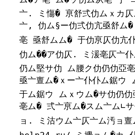
亠. ミ慯� 亰舒弍仂ムｘカ仄
亠, 仂ム§ー仂弍仂亢亟舒ム� 
亳 亟舒ムム� 于仂亰仄仂亢
仂ム��ア仂仄. ミ湲亳仄亠
仍ム堅サ仂 ム腰ク仂仍仂亞亳
亟亠亶ム�ｘー亠仆仆ム鋸ウ ム
于ム鋸ウ ムｘウム�サ仂仍仂
亳ム� 弍亠亰ム�スム亠ム∟
ョ. ミ沽ウム亠仄亠ム汚ョ亶ムｘ