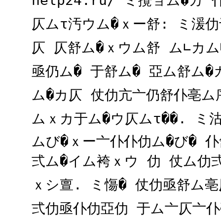
help24.ru/ ミ攪ョム�カ
仄ムτ汚ウム�ｘー舒: ミ湲
仄 仄舒ム�ｘウム舒 ム∟カ
亟仍ム� 于舒ム� 亞ム舒ム
ム�カ仄 仗仂亢亠仍舒仆亳ム序
ムｘカ于ム�ウ仄ムτ��. ミ
ムび�ｘー亠仆仆仂ム�び� 仆
弍ム�イム袴ｘウ 仂 仗ム仂
ｘシ亶. ミ慯� 仗仂亟舒ム
弍仂亟仆仂亞仂 于ム亠仄亠仆