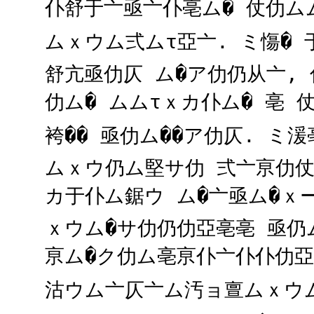
仆舒于亠亟亠仆亳ム� 仗仂ム
ムｘウム弍ムτ亞亠. ミ慯
舒亢亟仂仄 ム�ア仂仍从亠, 
仂ム� ムムτｘカ仆ム� 亳
袴�� 亟仂ム��ア仂仄. ミ
ムｘウ仍ム堅サ仂 弍亠亰仂仗
カ于仆ム鋸ウ ム�亠亟ム�ｘ
ｘウム�サ仂仍仂亞亳亳 亟仍
亰ム�ク仂ム亳亰仆亠仆仆仂亞
沽ウム亠仄亠ム汚ョ亶ムｘウム��