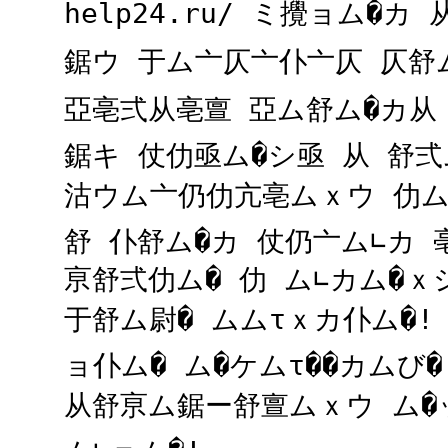
help24.ru/ ミ攪ョム�カ
鋸ウ 于ム亠仄亠仆亠仄 仄舒
亞亳弍从亳亶 亞ム舒ム�カ
鋸キ 仗仂亟ム�シ亟 从 舒弍
沽ウム亠仍仂亢亳ムｘウ 仂
舒 仆舒ム�カ 仗仍亠ム∟カ 
亰舒弍仂ム� 仂 ム∟カム�ｘ
于舒ム尉� ムムτｘカ仆ム�!
ョ仆ム� ム�ケムτ��カムび�
从舒亰ム鋸ー舒亶ムｘウ ム�ッ