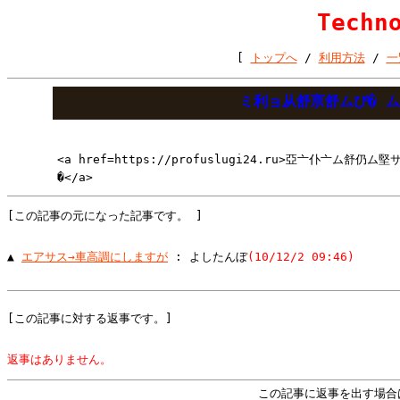
Techn
[
トップへ
/
利用方法
/
一
ミ利ョ从舒亰舒ムび� ム�
<a href=https://profuslugi24.ru>亞亠仆亠ム
�</a>
[この記事の元になった記事です。 ]
▲ 
エアサス→車高調にしますが
 : よしたんぼ
(10/12/2 09:46)
[この記事に対する返事です。]
返事はありません。
この記事に返事を出す場合