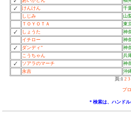
あいかどん
福
けんけん
千
しじみ
山
ＴＯＹＯＴＡ
東
しょうた
神
イチロー
神
ダンディ”
神
こうちゃん
兵
ソアラのマーチ
神
永吉
沖
頁:
1
2
3
プ
* 検索は、ハンド