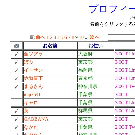
プロフィ
(
名前をクリックする
頁:
前へ
1
2
3
4
5
6
7
8
9
10
...
次へ
お名前
お住い
金ソアラ
大阪府
3.0GT Lim
ぼぶ
東京都
3.0GT
イーサン
福岡県
3.0GT Lim
赤道直下
東京都
3.0GT Lim
まるきん
神奈川県
2.0GT Tw
imp3591
千葉県
3.0GT
キャロ
千葉県
3.0GT Lim
英
群馬県
3.0GT Lim
GABBANA
東京都
2.0GT
なかた
千葉県
2.0GT Tw