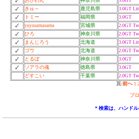
おがわん
神奈川県
3.0GT
きゅ～
鹿児島県
3.0GT Lim
トミー
福岡県
3.0GT
yuyusamasama
宮城県
2.0GT Tw
ひろ
神奈川県
2.0GT Tw
まんじろう
北海道
3.0GT Lim
ゴウ
北海道
2.0GT Tw
とるぼ
神奈川県
3.0GT
ソアラの魂
徳島県
3.0GT
どすこい
千葉県
2.0GT Tw
頁:
前へ
1
プ
* 検索は、ハンド