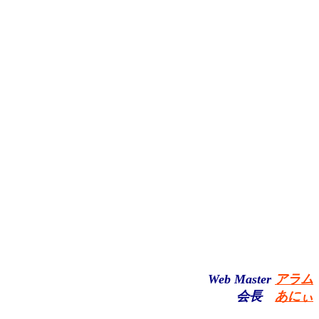
Web Master
アラム
会長
あにぃ