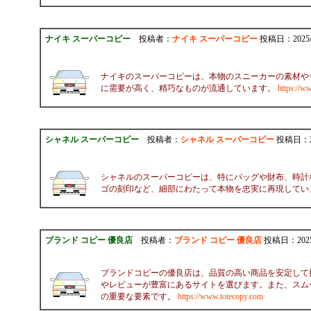
ナイキ スーパーコピー
投稿者：
ナイキ スーパーコピー
投稿日：2025/09
ナイキのスーパーコピーは、本物のスニーカーの素材や
に需要が高く、精巧なものが流通しています。
https://w
シャネル スーパーコピー
投稿者：
シャネル スーパーコピー
投稿日：2025
シャネルのスーパーコピーは、特にバッグや財布、時計
ゴの刻印など、細部にわたって本物を忠実に再現してい
ブランド コピー 優良店
投稿者：
ブランド コピー 優良店
投稿日：2025/0
ブランドコピーの優良店は、品質の高い商品を安定して
やレビューが豊富にあるサイトを選びます。また、スム
の重要な要素です。
https://www.totecopy.com