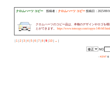
クロムハーツ コピー
投稿者：
クロムハーツ コピー
投稿日：2025/09/10(
クロムハーツのコピー品は、本物のデザインやロゴを模
とができます。
https://www.totecopy.com/copyn-146-b0.htm
|
1
|
2
|
3
|
4
|
5
|
6
|
7
|
8
|
9
|
10
|
→
|
NO:
-
KENT
&