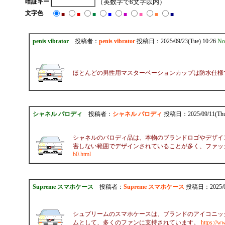
暗証キー
（英数字で8文字以内）
文字色
■
■
■
■
■
■
■
■
penis vibrator
投稿者：
penis vibrator
投稿日：2025/09/23(Tue) 10:26
No
ほとんどの男性用マスターベーションカップは防水仕様
シャネル パロディ
投稿者：
シャネル パロディ
投稿日：2025/09/11(Thu)
シャネルのパロディ品は、本物のブランドロゴやデザイ
害しない範囲でデザインされていることが多く、ファッ
b0.html
Supreme スマホケース
投稿者：
Supreme スマホケース
投稿日：2025/09/
シュプリームのスマホケースは、ブランドのアイコニッ
ムとして、多くのファンに支持されています。
https://w