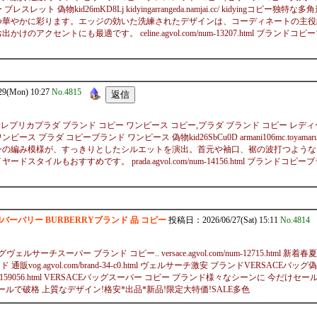
レット 偽物kid26mKD8Lj kidyingarrangeda.namjai.cc/ kidyi
つ華やかに彩ります。エッジの効いた洗練されたデザインは、コーディネートの主役
クセントにも最適です。 celine.agvol.com/num-13207.html ブラン
(Mon) 10:27
No.4815
ブランド レプリカプラダ ブランド コピー ワンピース コピー,プラダ ブランド コピー レディース コピ
ンピース プラダ コピーブランド ワンピース 偽物kid26SbCu0D armani106mc.toy
ンの編み模様が、すっきりとしたシルエットを演出。首元や袖口、裾の波打つような
イルもおすすめです。 prada.agvol.com/num-14156.html ブランド
-c0.htmlバーバリー BURBERRYブランド 品 コピー
投稿日：2026/06/27(Sat) 15:11
No.4814
サーチスーパー ブランド コピー.. versace.agvol.com/num-12715.ht
ド 通販vog.agvol.com/brand-34-c0.html ヴェルサーチ激安 ブランドVERSA
s-159056.html VERSACEバッグスーパー コピー ブランド様々なシーンに 今だけセール 2026年
撃セールで破格 上質なデザイン!格安*出品*新品!限定大特価!SALE多色