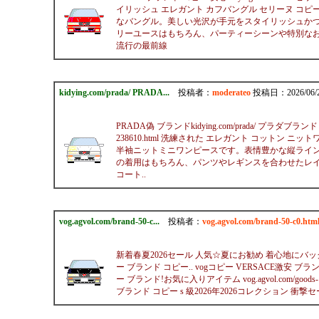
イリッシュ エレガント カフバングル セリーヌ コピー ブレス
なバングル。美しい光沢が手元をスタイリッシュか
リーユースはもちろん、パーティーシーンや特別なお出かけのア
流行の最前線
kidying.com/prada/ PRADA...
投稿者：
moderateo
投稿日：2026/06/29
PRADA偽 ブランドkidying.com/prada/ プラダ
238610.html 洗練された エレガント コットン ニットワ
半袖ニットミニワンピースです。表情豊かな縦ライ
の着用はもちろん、パンツやレギンスを合わせたレイヤードスタ
コート..
vog.agvol.com/brand-50-c...
投稿者：
vog.agvol.com/brand-50
新着春夏2026セール 人気☆夏にお勧め 着心地にバッグヴェル
ー ブランド コピー.. vogコピー VERSACE激安 ブラン
ー ブランド!お気に入りアイテム vog.agvol.com/good
ブランド コピー s 級2026年2026コレクション 衝