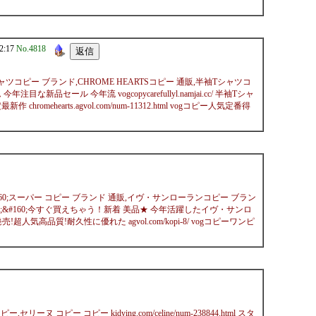
2:17
No.4818
S半袖Tシャツコピー ブランド,CHROME HEARTSコピー 通販,半袖Tシャツコ
目な新品セール 今年流 vogcopycarefullyl.namjai.cc/ 半袖Tシャ
rts.agvol.com/num-11312.html vogコピー人気定番得
&#160;&#160;スーパー コピー ブランド 通販,イヴ・サンローランコピー ブラン
&#160;&#160;&#160;今すぐ買えちゃう！新着 美品★ 今年活躍したイヴ・サンロ
発売!超人気高品質!耐久性に優れた agvol.com/kopi-8/ vogコピーワンピ
 コピー コピー kidying.com/celine/num-238844.html スタ