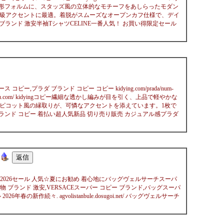
ngコピー独特な多角形フォルムに、スタッズ風の立体的なモチーフをあしらったモダン
級アクセントに最適。着脱がスムーズなオープンカフ仕様で、デイ
ドコピーブランド 激安半袖TシャツCELINE一番人気！ お買い得限定セール
ー,プラダ ブランド コピー コピー kidying.com/prada/num-
amaru.com/ kidyingコピー繊細な透かし編みが目を引く、上品で軽やかな
ピコット風の縁取りが、可憐なアクセントを添えています。1枚で
コピーブランド コピー 着払い超人気新品 切り売り販売 カジュアル感プラダ
ml 新着春夏2026セール 人気☆夏にお勧め 着心地にバッグヴェルサーチスーパ
CEバッグ偽物 ブランド 激安,VERSACEスーパー コピー ブランド,バッグスーパ
春の新作続々. agvolistanbule.dosugoi.net/ バッグヴェルサーチ