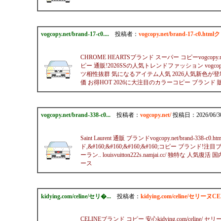
vogcopy.net/brand-17-c0....
投稿者：
vogcopy.net/brand-17-
CHROME HEARTSブランド スーパー コピーvogcopy
ピー 通販!2026SSの人気トレンドファッション vogcopy.ne
ツ相性抜群 気になるアイテム人気 2026人気新色が登場クロムハ
価 お得HOT 2026に大注目のカラーコピー ブランド 販
vogcopy.net/brand-338-c0...
投稿者：
vogcopy.net/
投稿日：2026/06/30(
Saint Laurent 通販 ブランドvogcopy.net/br
ド,&#160;&#160;&#160;&#160;コピー ブランド!注
ーラン.. louisvuitton222s.namjai.cc/ 独
ース
kidying.com/celine/セリ�...
投稿者：
kidying.com/celine/セリ
CELINEブランド コピー 安心kidying.com/celine