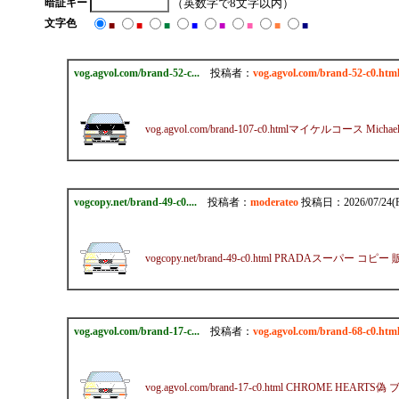
暗証キー
（英数字で8文字以内）
文字色
■
■
■
■
■
■
■
■
vog.agvol.com/brand-52-c...
投稿者：
vog.agvol.com/brand-52
vog.agvol.com/brand-107-c0.htmlマイケルコース Mic
vogcopy.net/brand-49-c0....
投稿者：
moderateo
投稿日：2026/07/24(Fr
vogcopy.net/brand-49-c0.html PRADAスーパー コピー
vog.agvol.com/brand-17-c...
投稿者：
vog.agvol.com/brand-68-
vog.agvol.com/brand-17-c0.html CHROME HEART