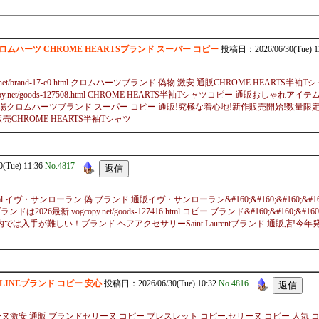
c0.htmlクロムハーツ CHROME HEARTSブランド スーパー コピー
投稿日：2026/06/30(Tue) 1
.net/brand-17-c0.html クロムハーツブランド 偽物 激安 通販CHROME HEART
t/goods-127508.html CHROME HEARTS半袖Tシャツコピー 通販おしゃれアイテム 今年注
ーツブランド スーパー コピー 通販!究極な着心地!新作販売開始!数量限定最新作 chromehea
売CHROME HEARTS半袖Tシャツ
Tue) 11:36
No.4817
and-338-c0.html イヴ・サンローラン 偽 ブランド 通販イヴ・サンローラン&#160;&#160;
目ブランドは2026最新 vogcopy.net/goods-127416.html コピー ブランド&#160;
特な 人気復活 国内では入手が難しい！ブランド ヘアアクセサリーSaint Laurentブランド 通販店!今年
ーヌCELINEブランド コピー 安心
投稿日：2026/06/30(Tue) 10:32
No.4816
/ セリーヌ激安 通販 ブランドセリーヌ コピー ブレスレット コピー,セリーヌ コピー 人気 コピー,セリーヌ