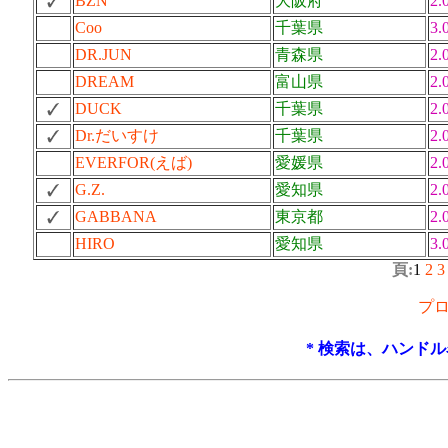
BZN
大阪府
2.
Coo
千葉県
3.
DR.JUN
青森県
2.
DREAM
富山県
2.
DUCK
千葉県
2.
Dr.だいすけ
千葉県
2.
EVERFOR(えば)
愛媛県
2.
G.Z.
愛知県
2.
GABBANA
東京都
2.
HIRO
愛知県
3.
頁:
1
2
3
プ
* 検索は、ハンド