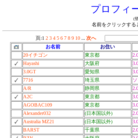
プロフィ
(
名前をクリックする
頁:
1
2
3
4
5
6
7
8
9
10
...
次へ
お名前
お住い
20イチゴン
東京都
2.
Hayashi
大阪府
3.
3.0GT
愛知県
3.
7716
埼玉県
ソ
A/R
静岡県
2.
A2C
東京都
3.
AGOBAC109
東京都
3.
Alexander032
(日本国以外)
2.
Australia MZ21
(日本国以外)
3.
BARST
千葉県
2.