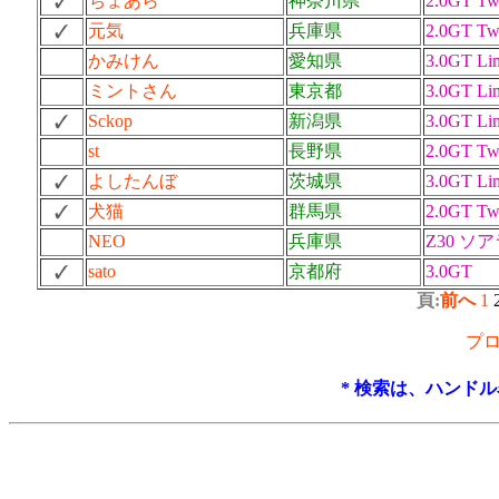
ちょあら
神奈川県
2.0GT Tw
元気
兵庫県
2.0GT Tw
かみけん
愛知県
3.0GT Lim
ミントさん
東京都
3.0GT Lim
Sckop
新潟県
3.0GT Lim
st
長野県
2.0GT Tw
よしたんぼ
茨城県
3.0GT Lim
犬猫
群馬県
2.0GT Tw
NEO
兵庫県
Z30 ソ
sato
京都府
3.0GT
頁:
前へ
1
プ
* 検索は、ハンド