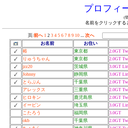
プロフィ
(
名前をクリックする
頁:
前へ
1
2
3
4
5
6
7
8
9
10
...
次へ
お名前
お住い
裕
東京都
2.0GT Tw
りゅうちゃん
東京都
2.0GT Tw
jzz20
茨城県
3.0GT Lim
Johnny
静岡県
3.0GT Lim
とらぶん
千葉県
2.0GT Tw
アレックス
三重県
2.0GT Tw
ヒロキン
鹿児島県
2.0GT Tw
イーピン
埼玉県
3.0GT Lim
こたろう
福岡県
3.0GT
okb
千葉県
2.0GT Tw