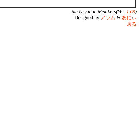
the Gryphon Members(Ver.:
1.08
)
Designed by
アラム
&
あにぃ
戻る