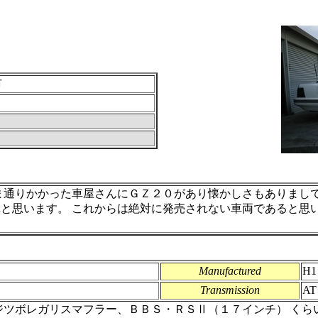
市
ま通りかかった車屋さんにＧＺ２０があり懐かしさもありまし
と思います。 これからは絶対に発売されない車両であると思
Manufactured
H1
Transmission
AT
ジツボレガリスマフラー、ＢＢＳ・ＲＳⅡ（１７インチ） くら