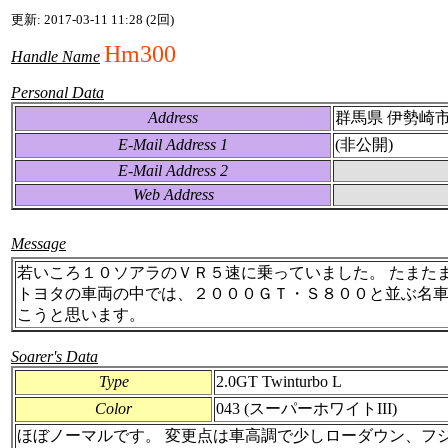
更新: 2017-03-11 11:28 (2回)
Hm300
Handle Name
Personal Data
Address
群馬県 伊勢崎
E-Mail Address 1
(非公開)
E-Mail Address 2
Web Address
Message
若いころ１０ソアラのＶＲ５速に乗っていました。 たまた
トヨタの車両の中では、２０００ＧＴ・Ｓ８００と並ぶ名車
こうと思います。
Soarer's Data
Type
2.0GT Twinturbo L
Color
043 (スーパーホワイトIII)
ほぼノーマルです。 変更点は車高調で少しローダウン、フ