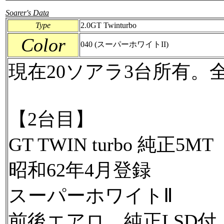
Soarer's Data
Type
2.0GT Twinturbo
Color
040 (スーパーホワイトII)
現在20ソアラ3台所有
【2台目】
GT TWIN turbo 純正5MT
昭和62年4月登録
スーパーホワイトⅡ
前後エアロ、純正LSD付