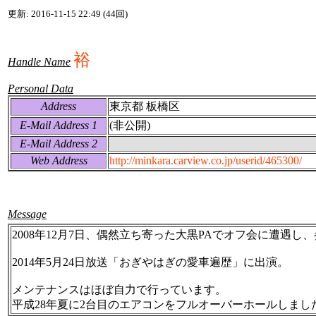
更新: 2016-11-15 22:49 (44回)
裕
Handle Name
Personal Data
Address
東京都 板橋区
E-Mail Address 1
(非公開)
E-Mail Address 2
Web Address
http://minkara.carview.co.jp/userid/465300/
Message
2008年12月7日、偶然立ち寄った大黒PAでオフ会に遭遇
2014年5月24日放送「おぎやはぎの愛車遍歴」に出演。
メンテナンスはほぼ自力で行っています。
平成28年夏に2台目のエアコンをフルオーバーホールしまし