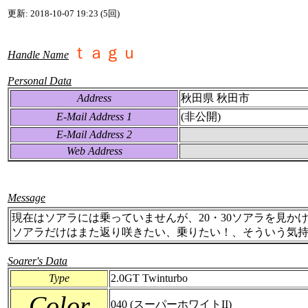
更新: 2018-10-07 19:23 (5回)
ｔａｇｕ
Handle Name
Personal Data
Address
秋田県 秋田市
E-Mail Address 1
(非公開)
E-Mail Address 2
Web Address
Message
現在はソアラには乗っていませんが、20・30ソアラを見か
ソアラだけはまた返り咲きたい、乗りたい！、そういう気
Soarer's Data
Type
2.0GT Twinturbo
Color
040 (スーパーホワイトII)