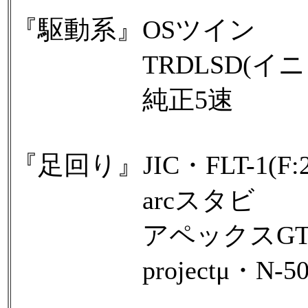
『駆動系』OSツイン
TRDLSD(イニシ
純正5速
『足回り』JIC・FLT-1(F:20
arcスタビ
アペックスGTロ
projectμ・N-50