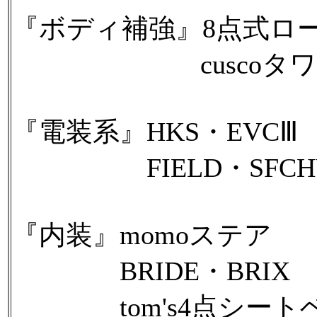
『ボディ補強』8点式ロ
cuscoタワーバ
『電装系』HKS・EVCⅢ
FIELD・SFCHY
『内装』momoステア
BRIDE・BRIX
tom's4点シート